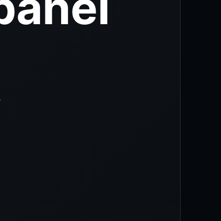
panel
.