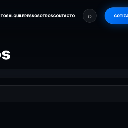
⌕
CTOS
ALQUILERES
NOSOTROS
CONTACTO
COTIZ
os