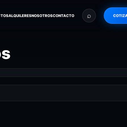
⌕
CTOS
ALQUILERES
NOSOTROS
CONTACTO
COTIZ
os