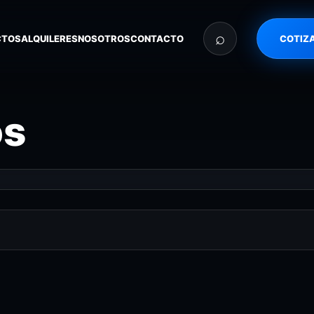
⌕
CTOS
ALQUILERES
NOSOTROS
CONTACTO
COTIZ
os